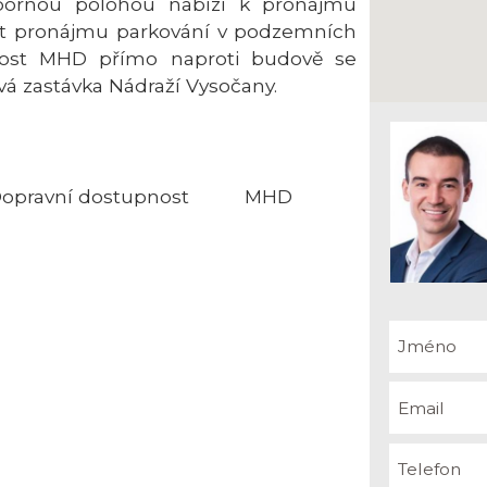
ýbornou polohou nabízí k pronájmu
st pronájmu parkování v podzemních
pnost MHD přímo naproti budově se
á zastávka Nádraží Vysočany.
opravní dostupnost
MHD