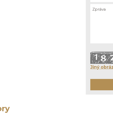
Jiný obrá
ory