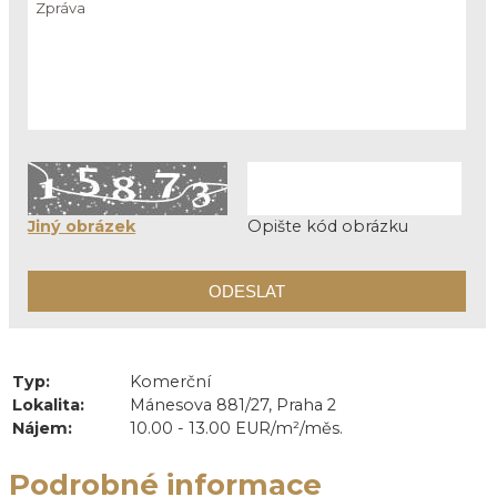
Jiný obrázek
Opište kód obrázku
Typ:
Komerční
Lokalita:
Mánesova 881/27, Praha 2
Nájem:
10.00 - 13.00 EUR/m²/měs.
Podrobné informace