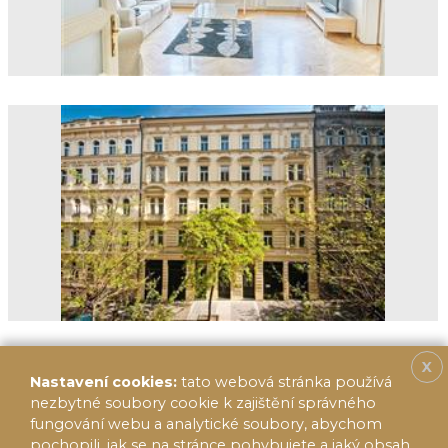
X
Nastavení cookies:
tato webová stránka používá
nezbytné soubory cookie k zajištění správného
fungování webu a analytické soubory, abychom
pochopili, jak se na stránce pohybujete a jaký obsah