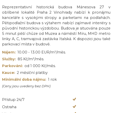
Reprezentativní historická budova Mánesova 27 v
oblíbené lokalitě Praha 2 Vinohrady nabízí k pronájmu
kanceláře s vysokými stropy a parketami na podlahách.
Pětipodlažní budova s výtahem nabízí zajímavé interiéry s
původní historickou výzdobou. Budova je situována pouze
5 minut pěší chůze od Muzea a náměstí Míru, MHD metro
linky A, C, tramvajová zastávka Italská. K dispozici jsou také
parkovací místa v budově.
Nájem:
10.00 - 13.00 EUR/m²/měs.
Služby:
85 Kč/m²/měs.
Parkování:
od 1 000 Kč/měs.
Kauce:
2 měsíční platby
Minimální doba nájmu:
1 rok
(Ceny jsou uvedeny bez DPH)
Přístup 24/7
Ostraha