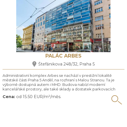
PALÁC ARBES
Štefánikova 248/32, Praha 5
Administrativní komplex Arbes se nachází v prestižní lokalitě
městské části Praha 5 Anděl, na rozhraní s Malou Stranou. Ta je
výborně dostupná autem i MHD. Budova nabízí moderní
kancelářské prostory, ale také sklady a dostatek parkovacích
míst. Nájemcům poskytuje vysoký komfort včetně neomezeného
Cena:
od 15.50 EUR/m²/měs.
přístupu 24/7, recepce a ostrahy. Okolí pak disponuje širokou
občanskou vybaveností. Najdeme zde restaurace, kavárny a ...