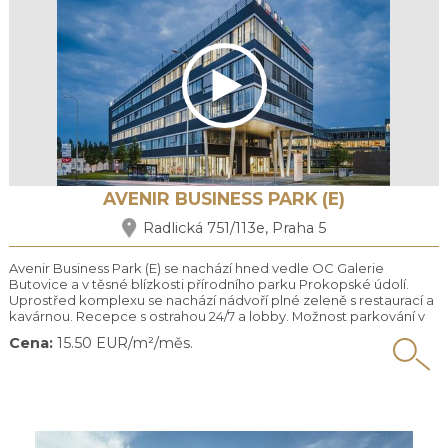
AVENIR BUSINESS PARK (E)
Radlická 751/113e, Praha 5
Avenir Business Park (E) se nachází hned vedle OC Galerie
Butovice a v těsné blízkosti přírodního parku Prokopské údolí.
Uprostřed komplexu se nachází nádvoří plné zeleně s restaurací a
kavárnou. Recepce s ostrahou 24/7 a lobby. Možnost parkování v
budově vč. parkování pro návštěvy. Zastávka MHD hned před
Cena:
15.50 EUR/m²/měs.
budovou, metro (B) Nové Butovice pouze 5 min. chůze. Budovy
jsou po vzoru anglických parkových měst obklopeny ...