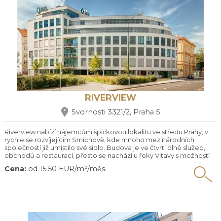
RIVERVIEW
Svornosti 3321/2, Praha 5
Riverview nabízí nájemcům špičkovou lokalitu ve středu Prahy, v
rychle se rozvíjejícím Smíchově, kde mnoho mezinárodních
společností již umístilo své sídlo. Budova je ve čtvrti plné služeb,
obchodů a restaurací, přesto se nachází u řeky Vltavy s možností
příjemného relaxu. Riverview je pohodlné pracoviště s výbornou
Cena:
od 15.50 EUR/m²/měs.
dostupností přímo u všech důležitých dopravních tepen města.
Prostory nabízí elegantní kanceláře s ...