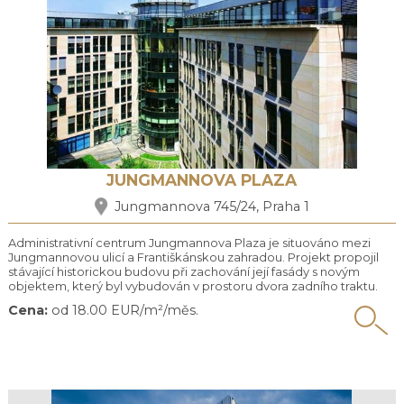
JUNGMANNOVA PLAZA
Jungmannova 745/24, Praha 1
Administrativní centrum Jungmannova Plaza je situováno mezi
Jungmannovou ulicí a Františkánskou zahradou. Projekt propojil
stávající historickou budovu při zachování její fasády s novým
objektem, který byl vybudován v prostoru dvora zadního traktu.
Objekt se skládá ze 3 podzemních pater, sníženého přízemí a
Cena:
od 18.00 EUR/m²/měs.
šesti nadzemních podlaží. Nová část budovy je obložena
pískovcem, východní fasáda je prosklená s výhledem do ...