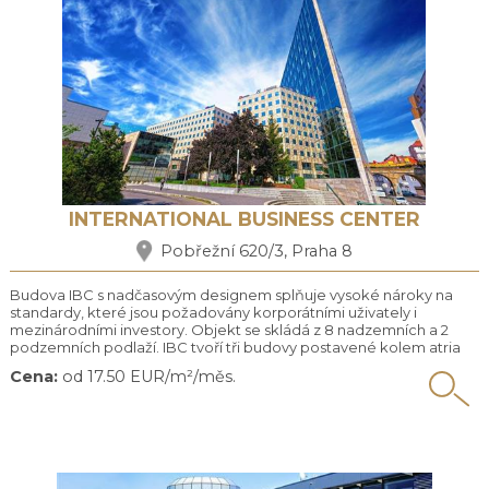
INTERNATIONAL BUSINESS CENTER
Pobřežní 620/3, Praha 8
Budova IBC s nadčasovým designem splňuje vysoké nároky na
standardy, které jsou požadovány korporátními uživately i
mezinárodními investory. Objekt se skládá z 8 nadzemních a 2
podzemních podlaží. IBC tvoří tři budovy postavené kolem atria
plného zeleně. Budova nabízí celkem 24 000m2 moderních a
Cena:
od 17.50 EUR/m²/měs.
flexibilních kancelářských prostor s plnou obslužností a poskytuje
vynikající pracovní prostředí. Značná flexibilita tohoto ...