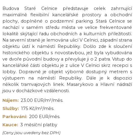
Budova Staré Celnice představuje celek zahrnující
maximálně flexibilní kancelářské prostory a obchodní
plochy, doplněné o podzemní parking. Stará Celnice se
nachází v samém středu města ve velice frekventované
lokalitě skýtající řadu obchodních a kulturních příležitostí.
Na severní straně je lemována ulicí V Celnici, západní strana
objektu ústí k náměstí Republiky. Došlo zde k sloučení
historického objektu s novostavbou, jež byla vybudována
ve dvoře původní budovy a převyšuje ji o 2 patra. Vstup do
kancelářské části objektu je z ulice V Celnici skrz recepci s
lobby. Dopravně je objekt výborně dostupný metrem s
výstupem na náměstí Republiky. Dále je k dispozici
několik tramvajových linek. Masarykovo a Hlavní nádraží
jsou v docházkové vzdálenosti.
Nájem:
23.00 EUR/m²/měs.
Služby:
175 Kč/m²/měs.
Parkování:
200 EUR/měs.
Kauce:
3 měsíční platby
(Ceny jsou uvedeny bez DPH)