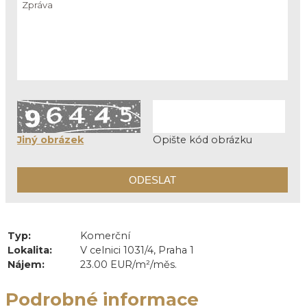
Jiný obrázek
Opište kód obrázku
Typ:
Komerční
Lokalita:
V celnici 1031/4, Praha 1
Nájem:
23.00 EUR/m²/měs.
Podrobné informace