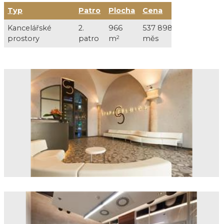
Typ
Patro
Plocha
Cena
Služb
Kancelářské
2.
966
537 898 Kč /
207 69
prostory
patro
m
2
měs
DPH