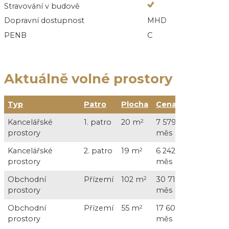
Stravování v budově
Dopravní dostupnost
MHD
PENB
C
Aktuálně volné prostory
Typ
Patro
Plocha
Cena
Služ
Kancelářské
1. patro
20 m
2
7 579 Kč /
3 24
prostory
měs
DP
Kancelářské
2. patro
19 m
2
6 242 Kč /
3 12
prostory
měs
DP
Obchodní
Přízemí
102 m
2
30 717 Kč /
14 3
prostory
měs
DP
Obchodní
Přízemí
55 m
2
17 600 Kč /
7 70
prostory
měs
DP