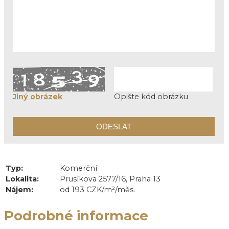
Jiný obrázek
Opište kód obrázku
Typ:
Komerční
Lokalita:
Prusíkova 2577/16, Praha 13
Nájem:
od 193 CZK/m²/měs.
Podrobné informace