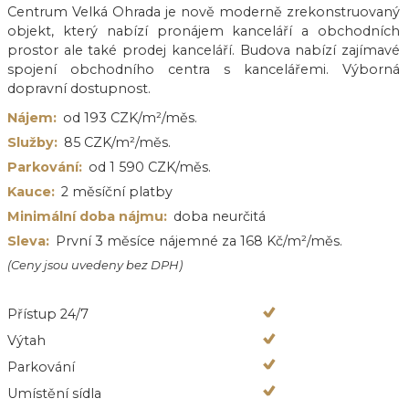
Centrum Velká Ohrada je nově moderně zrekonstruovaný
objekt, který nabízí pronájem kanceláří a obchodních
prostor ale také prodej kanceláří. Budova nabízí zajímavé
spojení obchodního centra s kancelářemi. Výborná
dopravní dostupnost.
Nájem:
od 193 CZK/m²/měs.
Služby:
85 CZK/m²/měs.
Parkování:
od 1 590 CZK/měs.
Kauce:
2 měsíční platby
Minimální doba nájmu:
doba neurčitá
Sleva:
První 3 měsíce nájemné za 168 Kč/m²/měs.
(Ceny jsou uvedeny bez DPH)
Přístup 24/7
Výtah
Parkování
Umístění sídla