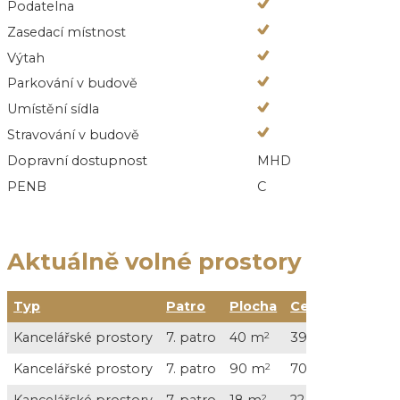
Podatelna
Zasedací místnost
Výtah
Parkování v budově
Umístění sídla
Stravování v budově
Dopravní dostupnost
MHD
PENB
C
Aktuálně volné prostory
Typ
Patro
Plocha
Cena
Kancelářské prostory
7. patro
40 m
2
39 000 Kč / měs
Kancelářské prostory
7. patro
90 m
2
70 000 Kč / měs
Kancelářské prostory
7. patro
18 m
2
22 500 Kč / měs