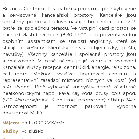
Business Centrum Flora nabízí k pronájmu plně vybavené
a servisované kancelářské prostory. Kanceláře jsou
umístěny přímo v budově nákupního centra Flora v 7.
patře se společnou terasou. Ve vstupní části prostor se
nachází vlastní recepce (8:30 17:00) s reprezentativními
osobními asistentkami se znalostí angličtiny, které se
starají o veškerý klientský servis (objednávky, pošta,
návštěvy). Všechny kanceláře i společné prostory jsou
klimatizované. V ceně nájmu je již zahrnuto: vybavení
kanceláře, služby recepce, denní úklid, energie, relax zóna,
call room. Možnost využívat kopírovací centrum a
reprezentativní zasedací místnosti různých velikostí (od
450 Kč/hod.). Plně vybavené kuchyňky denně zásobené
nealkoholickými nápoji káva, čaj, voda, džusy, cola apod.
(590 Kč/osoba/měs.). Klienti mají neomezený přístup 24/7.
Samozřejmostí je možnost parkování. Výborná
dostupnost MHD.
Nájem:
od 15 000 CZK/měs.
Služby:
vč. služeb